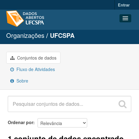
Entrar
Organizações
UFCSPA
Conjuntos de dados
Organizações
Grupos
Conjuntos de dados
Sobre
Fluxo de Atividades
Sobre
Ordenar por
1 conjunto de dados encontrado