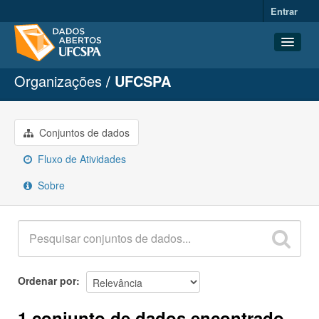
Entrar
Organizações
UFCSPA
Conjuntos de dados
Organizações
Grupos
Conjuntos de dados
Sobre
Fluxo de Atividades
Sobre
Ordenar por
1 conjunto de dados encontrado