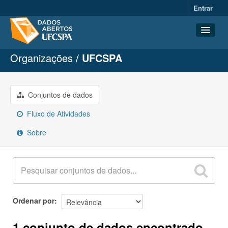
Entrar
Organizações
UFCSPA
Conjuntos de dados
Organizações
Grupos
Conjuntos de dados
Sobre
Fluxo de Atividades
Sobre
Ordenar por
1 conjunto de dados encontrado