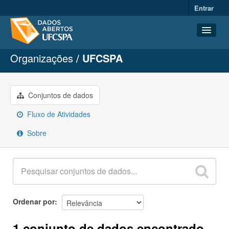
Entrar
Organizações
UFCSPA
Conjuntos de dados
Organizações
Grupos
Conjuntos de dados
Sobre
Fluxo de Atividades
Sobre
Ordenar por
1 conjunto de dados encontrado