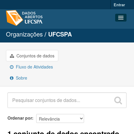
Entrar
Organizações
UFCSPA
Conjuntos de dados
Organizações
Grupos
Conjuntos de dados
Sobre
Fluxo de Atividades
Sobre
Ordenar por
1 conjunto de dados encontrado