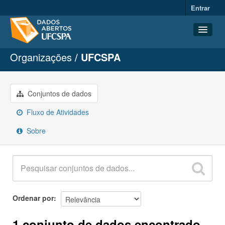
Entrar
Organizações
UFCSPA
Conjuntos de dados
Organizações
Grupos
Conjuntos de dados
Sobre
Fluxo de Atividades
Sobre
Ordenar por
1 conjunto de dados encontrado