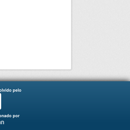
lvido pelo
onado por