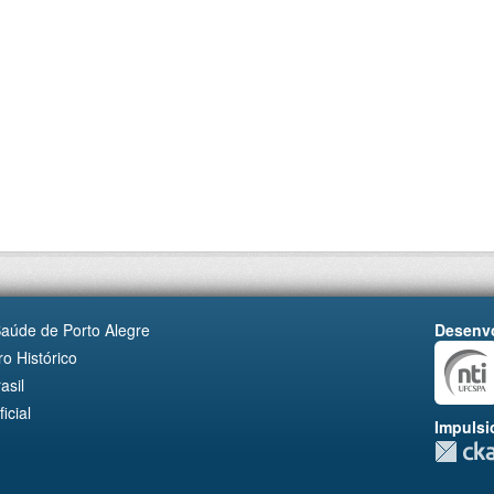
Saúde de Porto Alegre
Desenvo
o Histórico
asil
cial
Impulsi