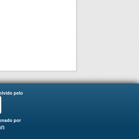
lvido pelo
onado por