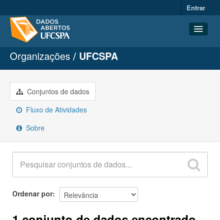
Entrar
Organizações
UFCSPA
Conjuntos de dados
Organizações
Grupos
Conjuntos de dados
Sobre
Fluxo de Atividades
Sobre
Ordenar por
1 conjunto de dados encontrado