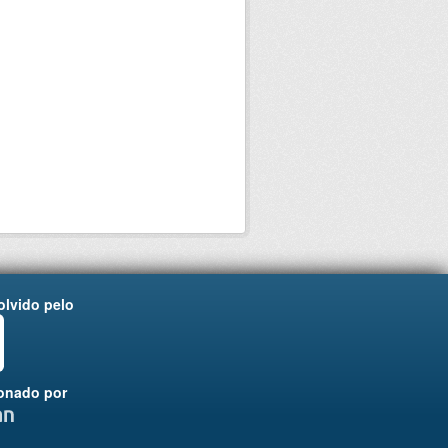
lvido pelo
onado por