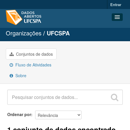
Entrar
Organizações
UFCSPA
Conjuntos de dados
Organizações
Grupos
Conjuntos de dados
Sobre
Fluxo de Atividades
Sobre
Ordenar por
1 conjunto de dados encontrado