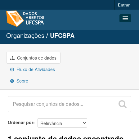
Entrar
Organizações
UFCSPA
Conjuntos de dados
Organizações
Grupos
Conjuntos de dados
Sobre
Fluxo de Atividades
Sobre
Ordenar por
1 conjunto de dados encontrado