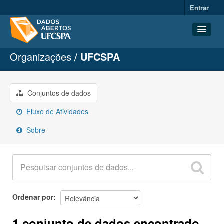
Entrar
Organizações
UFCSPA
Conjuntos de dados
Organizações
Grupos
Conjuntos de dados
Sobre
Fluxo de Atividades
Sobre
Ordenar por
1 conjunto de dados encontrado