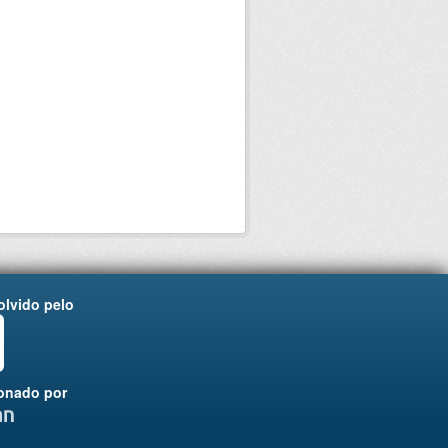
lvido pelo
onado por