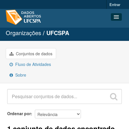
Entrar
Organizações
UFCSPA
Conjuntos de dados
Organizações
Grupos
Conjuntos de dados
Sobre
Fluxo de Atividades
Sobre
Ordenar por
1 conjunto de dados encontrado