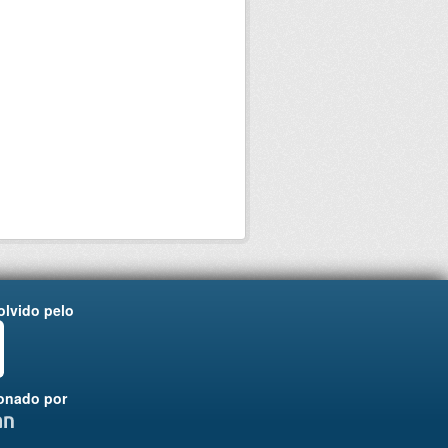
lvido pelo
onado por