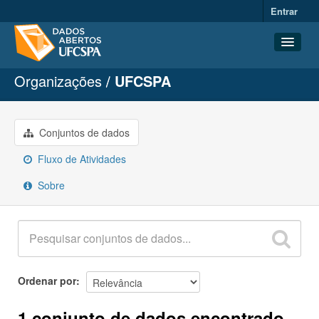
Entrar
Organizações
UFCSPA
Conjuntos de dados
Organizações
Grupos
Conjuntos de dados
Sobre
Fluxo de Atividades
Sobre
Ordenar por
1 conjunto de dados encontrado