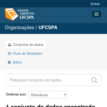
Entrar
Organizações
UFCSPA
Conjuntos de dados
Organizações
Grupos
Conjuntos de dados
Sobre
Fluxo de Atividades
Sobre
Ordenar por
1 conjunto de dados encontrado