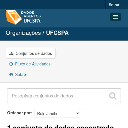
Entrar
Organizações
UFCSPA
Conjuntos de dados
Organizações
Grupos
Conjuntos de dados
Sobre
Fluxo de Atividades
Sobre
Ordenar por
1 conjunto de dados encontrado