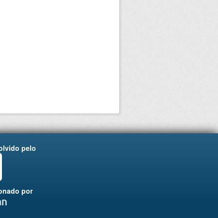
lvido pelo
onado por