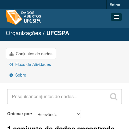
Entrar
Organizações
UFCSPA
Conjuntos de dados
Organizações
Grupos
Conjuntos de dados
Sobre
Fluxo de Atividades
Sobre
Ordenar por
1 conjunto de dados encontrado