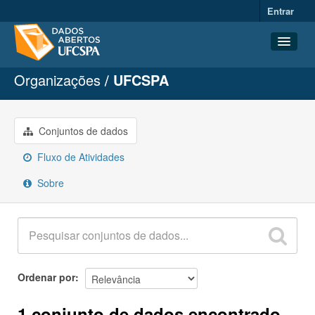
Entrar
Organizações
UFCSPA
Conjuntos de dados
Organizações
Grupos
Conjuntos de dados
Sobre
Fluxo de Atividades
Sobre
Ordenar por
1 conjunto de dados encontrado