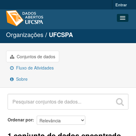
Entrar
Organizações
UFCSPA
Conjuntos de dados
Organizações
Grupos
Conjuntos de dados
Sobre
Fluxo de Atividades
Sobre
Ordenar por
1 conjunto de dados encontrado