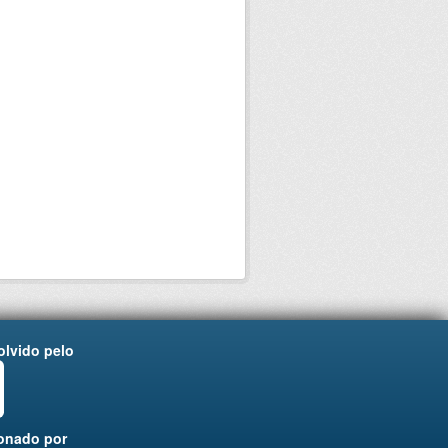
lvido pelo
onado por