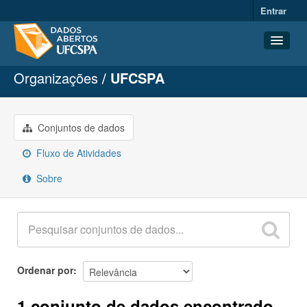
Entrar
Organizações
UFCSPA
Conjuntos de dados
Organizações
Grupos
Conjuntos de dados
Sobre
Fluxo de Atividades
Sobre
Ordenar por
1 conjunto de dados encontrado