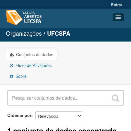
Entrar
Organizações
UFCSPA
Conjuntos de dados
Organizações
Grupos
Conjuntos de dados
Sobre
Fluxo de Atividades
Sobre
Ordenar por
1 conjunto de dados encontrado