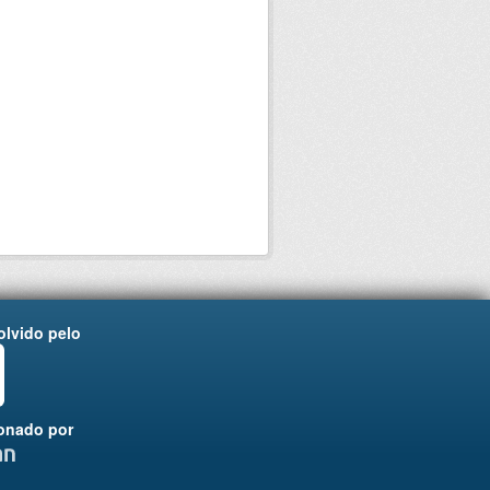
lvido pelo
onado por