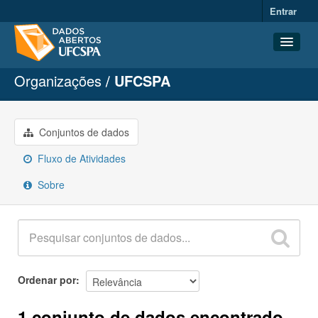
Entrar
Organizações
UFCSPA
Conjuntos de dados
Organizações
Grupos
Conjuntos de dados
Sobre
Fluxo de Atividades
Sobre
Ordenar por
1 conjunto de dados encontrado