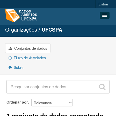
Entrar
Organizações
UFCSPA
Conjuntos de dados
Organizações
Grupos
Conjuntos de dados
Sobre
Fluxo de Atividades
Sobre
Ordenar por
1 conjunto de dados encontrado