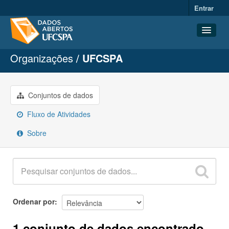
Entrar
Organizações
UFCSPA
Conjuntos de dados
Organizações
Grupos
Conjuntos de dados
Sobre
Fluxo de Atividades
Sobre
Ordenar por
1 conjunto de dados encontrado