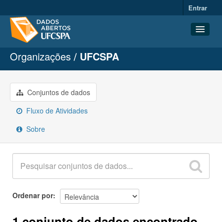
Entrar
Organizações
UFCSPA
Conjuntos de dados
Organizações
Grupos
Conjuntos de dados
Sobre
Fluxo de Atividades
Sobre
Ordenar por
1 conjunto de dados encontrado