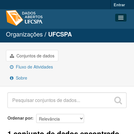
Entrar
Organizações
UFCSPA
Conjuntos de dados
Organizações
Grupos
Conjuntos de dados
Sobre
Fluxo de Atividades
Sobre
Ordenar por
1 conjunto de dados encontrado