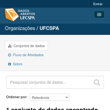
Entrar
Organizações
UFCSPA
Conjuntos de dados
Organizações
Grupos
Conjuntos de dados
Sobre
Fluxo de Atividades
Sobre
Ordenar por
1 conjunto de dados encontrado