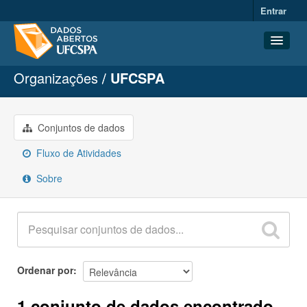
Entrar
Organizações
UFCSPA
Conjuntos de dados
Organizações
Grupos
Conjuntos de dados
Sobre
Fluxo de Atividades
Sobre
Ordenar por
1 conjunto de dados encontrado