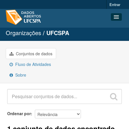
Entrar
Organizações
UFCSPA
Conjuntos de dados
Organizações
Grupos
Conjuntos de dados
Sobre
Fluxo de Atividades
Sobre
Ordenar por
1 conjunto de dados encontrado