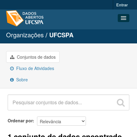
Entrar
Organizações
UFCSPA
Conjuntos de dados
Organizações
Grupos
Conjuntos de dados
Sobre
Fluxo de Atividades
Sobre
Ordenar por
1 conjunto de dados encontrado