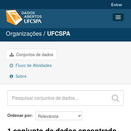
Entrar
Organizações
UFCSPA
Conjuntos de dados
Organizações
Grupos
Conjuntos de dados
Sobre
Fluxo de Atividades
Sobre
Ordenar por
1 conjunto de dados encontrado