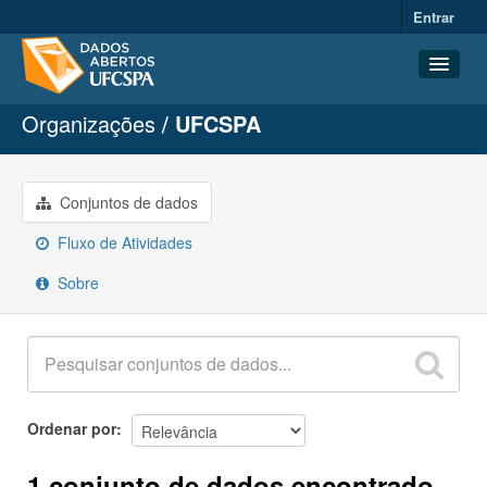
Entrar
Organizações
UFCSPA
Conjuntos de dados
Organizações
Grupos
Conjuntos de dados
Sobre
Fluxo de Atividades
Sobre
Ordenar por
1 conjunto de dados encontrado