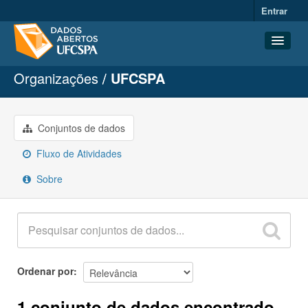
Entrar
Organizações
UFCSPA
Conjuntos de dados
Organizações
Grupos
Conjuntos de dados
Sobre
Fluxo de Atividades
Sobre
Ordenar por
1 conjunto de dados encontrado