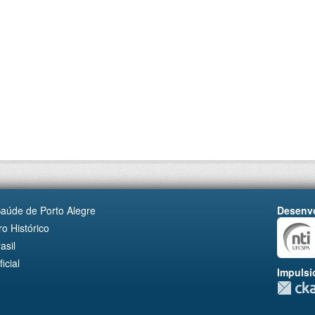
Saúde de Porto Alegre
Desenvo
o Histórico
asil
cial
Impulsi