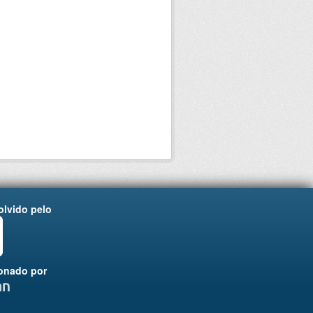
lvido pelo
onado por