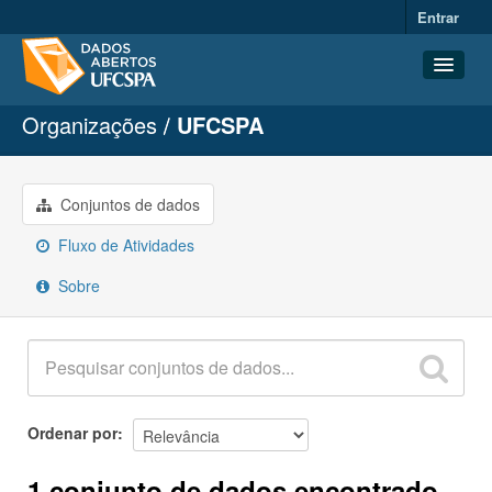
Entrar
Organizações
UFCSPA
Conjuntos de dados
Organizações
Grupos
Conjuntos de dados
Sobre
Fluxo de Atividades
Sobre
Ordenar por
1 conjunto de dados encontrado