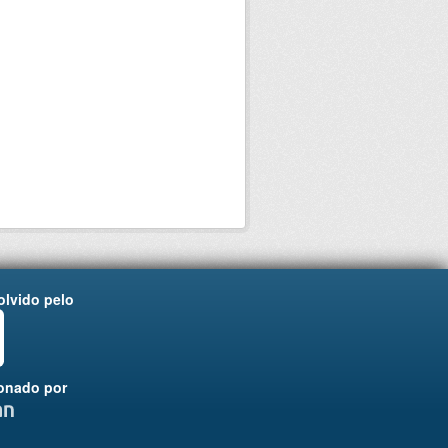
lvido pelo
onado por