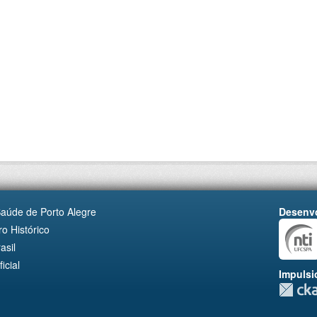
Saúde de Porto Alegre
Desenvo
o Histórico
asil
cial
Impulsi