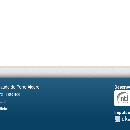
Saúde de Porto Alegre
Desenvo
o Histórico
asil
cial
Impulsi