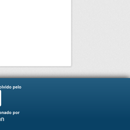
lvido pelo
onado por