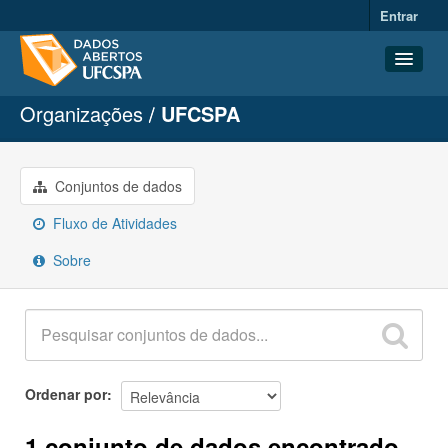
Entrar
Organizações
UFCSPA
Conjuntos de dados
Organizações
Grupos
Conjuntos de dados
Sobre
Fluxo de Atividades
Sobre
Ordenar por
1 conjunto de dados encontrado