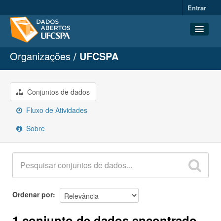
Entrar
Organizações
UFCSPA
Conjuntos de dados
Organizações
Grupos
Conjuntos de dados
Sobre
Fluxo de Atividades
Sobre
Ordenar por
1 conjunto de dados encontrado