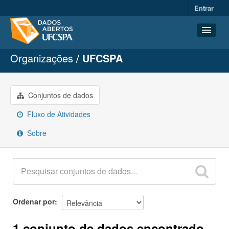
Entrar
Organizações
UFCSPA
Conjuntos de dados
Organizações
Grupos
Conjuntos de dados
Sobre
Fluxo de Atividades
Sobre
Ordenar por
1 conjunto de dados encontrado