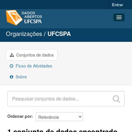
Entrar
Organizações
UFCSPA
Conjuntos de dados
Organizações
Grupos
Conjuntos de dados
Sobre
Fluxo de Atividades
Sobre
Ordenar por
1 conjunto de dados encontrado