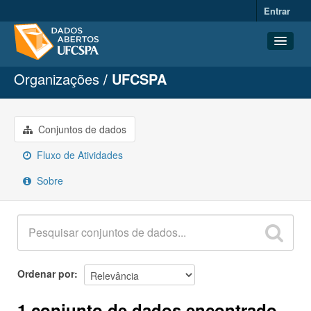
Entrar
Organizações
UFCSPA
Conjuntos de dados
Organizações
Grupos
Conjuntos de dados
Sobre
Fluxo de Atividades
Sobre
Ordenar por
1 conjunto de dados encontrado