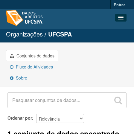
Entrar
Organizações
UFCSPA
Conjuntos de dados
Organizações
Grupos
Conjuntos de dados
Sobre
Fluxo de Atividades
Sobre
Ordenar por
1 conjunto de dados encontrado