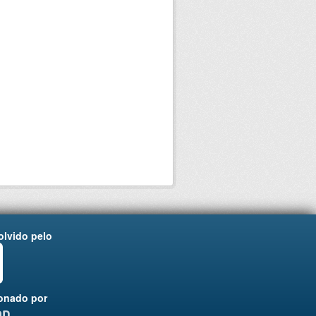
lvido pelo
onado por