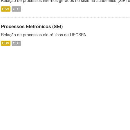
Relação de processos internos gerados no sistema acadêmico (SIE)
CSV
ODT
Processos Eletrônicos (SEI)
Relação de processos eletrônicos da UFCSPA.
CSV
ODT